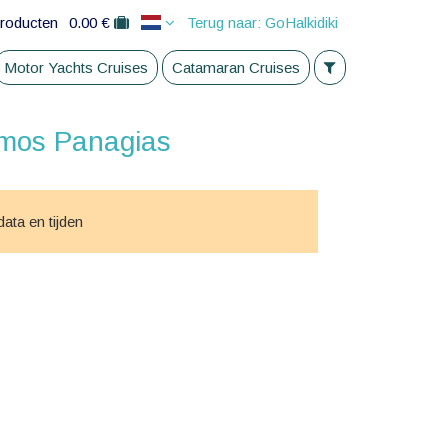
roducten
0.00 €
Terug naar: GoHalkidiki
Motor Yachts Cruises
Catamaran Cruises
rmos Panagias
ata en tijden