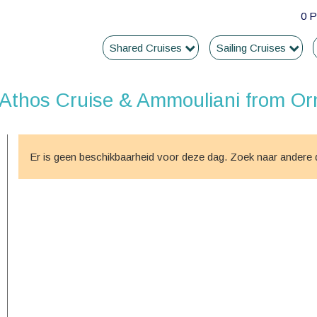
0 P
Shared Cruises
Sailing Cruises
| Athos Cruise & Ammouliani from O
Er is geen beschikbaarheid voor deze dag. Zoek naar andere d